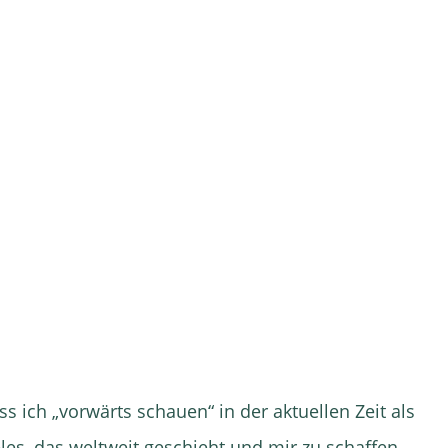
ass ich „vorwärts schauen“ in der aktuellen Zeit als
eles, das weltweit geschieht und mir zu schaffen