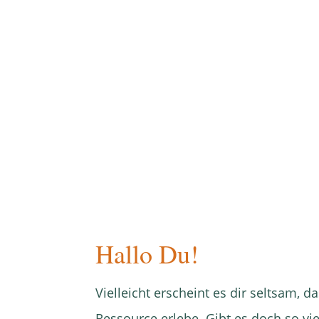
Hallo Du!
Vielleicht erscheint es dir seltsam, d
Ressource erlebe. Gibt es doch so vi